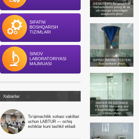
(XENOTEST) To`qimachilik
mahsulotlarini yorug`lik va
ob-xavoga ustivorligini
aniqlovchi jihoz
SIFATNI
BOSHQARISH
TIZIMLARI
SINOV
LABORATORIYASI
(SPRAY RATING TESTER)
MAJMUASI
Suv purkash jihozi
Xabarlar
(WATER RESISTANCE
TESTER) Matoning suv
o’tkazmasligini aniqlash
о’lchov jihozi
To‘qimachilik sohasi vakillari
uchun LABTUR — ochiq
eshiklar kuni tashkil etiladi