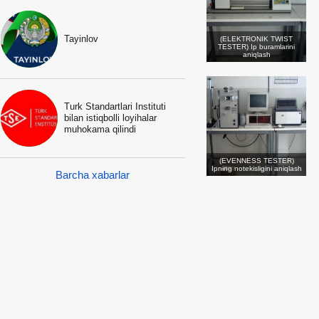
Tayinlov
(ELEKTRONIK TWIST
TESTER) Ip buramlarini
aniqlash
Turk Standartlari Instituti
bilan istiqbolli loyihalar
muhokama qilindi
(EVENNESS TESTER)
Ipning notekisligini aniqlash
Barcha xabarlar