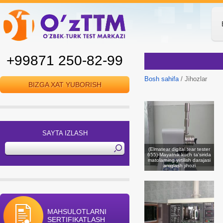
+99871 250-82-99
Bosh sahifa
/ Jihozlar
BIZGA XAT YUBORISH
SAYTA IZLASH
(Elmatear digital tear tester
655)-Mayatnik kuch ta'sirida
matolarning yirtilish darajasi
aniqlash jihozi
MAHSULOTLARNI
SERTIFIKATLASH