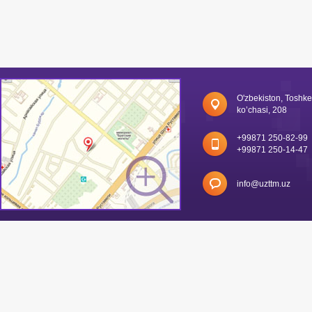
O'zbekiston, Toshk
ko’chasi, 208
+99871 250-82-99
+99871 250-14-47
info@uzttm.uz