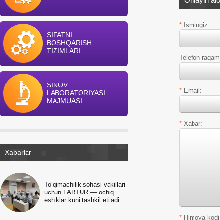
Onlayin al
*
Ismingiz:
SIFATNI
BOSHQARISH
TIZIMLARI
Telefon raqam
SINOV
*
Email:
LABORATORIYASI
MAJMUASI
*
Xabar:
Xabarlar
To‘qimachilik sohasi vakillari
uchun LABTUR — ochiq
eshiklar kuni tashkil etiladi
*
Himoya kodi