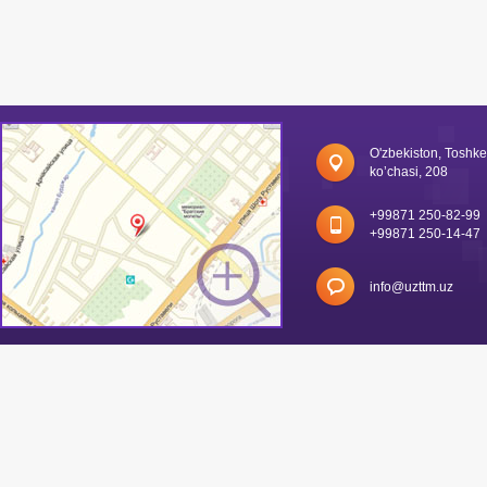
O'zbekiston, Toshk
ko’chasi, 208
+99871 250-82-99
+99871 250-14-47
info@uzttm.uz