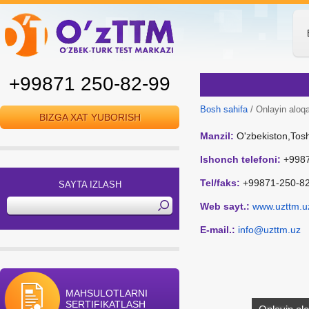
+99871 250-82-99
Bosh sahifa
/ Onlayin aloq
BIZGA XAT YUBORISH
Manzil:
O'zbekiston,Tosh
Ishonch telefoni:
+9987
Tel/faks:
+99871-250-8
SAYTA IZLASH
Web sayt.:
www.uzttm.u
E-mail.:
info@uzttm.uz
MAHSULOTLARNI
SERTIFIKATLASH