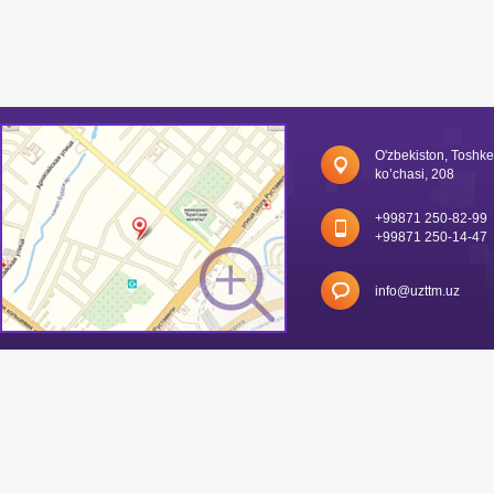
O'zbekiston, Toshk
ko’chasi, 208
+99871 250-82-99
+99871 250-14-47
info@uzttm.uz