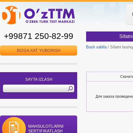
+99871 250-82-99
Sifatn
Bosh sahifa
/ Sifatni boshqa
BIZGA XAT YUBORISH
​Скача
SAYTA IZLASH
Для заказа проведен
MAHSULOTLARNI
SERTIFIKATLASH