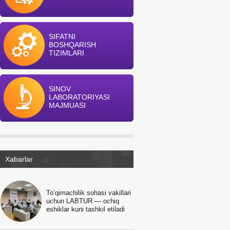
SIFATNI
BOSHQARISH
TIZIMLARI
SINOV
LABORATORIYASI
MAJMUASI
Xabarlar
To‘qimachilik sohasi vakillari
uchun LABTUR — ochiq
eshiklar kuni tashkil etiladi