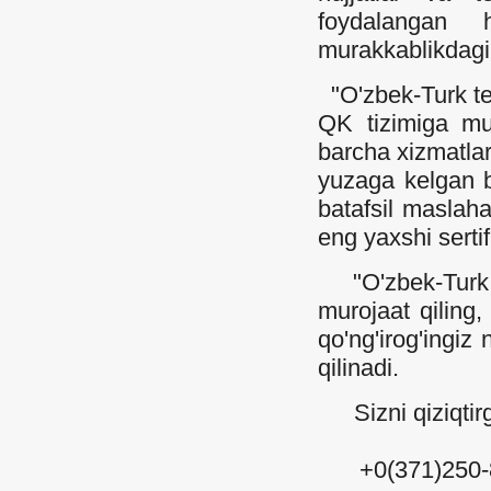
foydalangan
murakkablikdagi 
"O'zbek-Turk te
QK tizimiga muvo
barcha xizmatlar
yuzaga kelgan b
batafsil maslahat
eng yaxshi serti
"O'zbek-Turk t
murojaat qiling, 
qo'ng'irog'ingiz
qilinadi.
Sizni qiziqtirg
+0(371)250-8