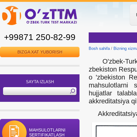
+99871 250-82-99
Bosh sahifa
/
Bizning xizm
BIZGA XAT YUBORISH
O'zbek-Turk Te
zbekiston Respub
o 'zbekiston Res
SAYTA IZLASH
mahsulotlarni s
hujjatlar talab
akkreditatsiya qi
Akkreditatsi
MAHSULOTLARNI
SERTIFIKATLASH