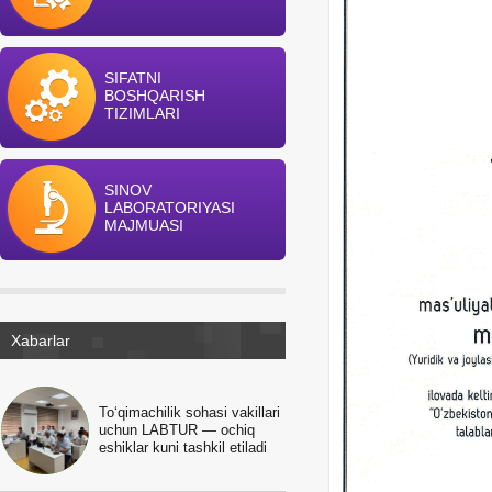
SIFATNI
BOSHQARISH
TIZIMLARI
SINOV
LABORATORIYASI
MAJMUASI
Xabarlar
To‘qimachilik sohasi vakillari
uchun LABTUR — ochiq
eshiklar kuni tashkil etiladi