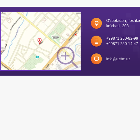
O'zbekiston, Toshk
ko’chasi, 208
+99871 250-82-99
+99871 250-14-47
info@uzttm.uz