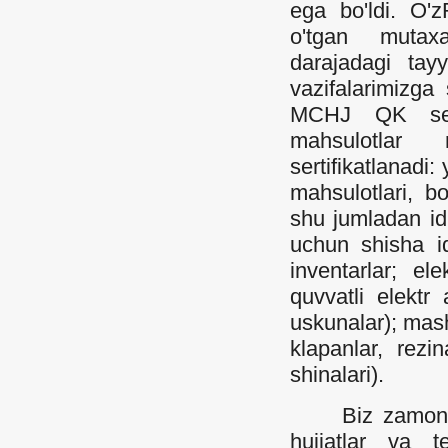
ega bo'ldi. O'
o'tgan mutaxa
darajadagi tayy
vazifalarimizga
MCHJ QK serti
mahsulotlar 
sertifikatlanadi:
mahsulotlari, bol
shu jumladan idis
uchun shisha id
inventarlar; el
quvvatli elektr 
uskunalar); mash
klapanlar, rezin
shinalari).
Biz zamonaviy
hujjatlar va te