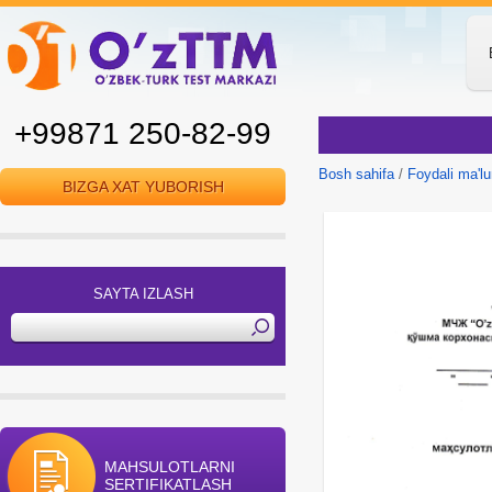
+99871 250-82-99
Bosh sahifa
/
Foydali ma'l
BIZGA XAT YUBORISH
SAYTA IZLASH
MAHSULOTLARNI
SERTIFIKATLASH