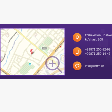
O'zbekiston, Toshk
ko’chasi, 208
+99871 250-82-99
+99871 250-14-47
info@uzttm.uz