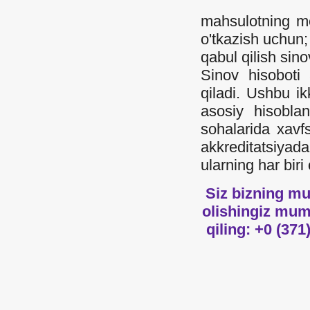
mahsulotning me'
o'tkazish uchun;
qabul qilish sino
Sinov hisoboti 
qiladi. Ushbu ikk
asosiy hisoblana
sohalarida xavfs
akkreditatsiyada
ularning har biri
Siz bizning mu
olishingiz mum
qiling: +0 (371