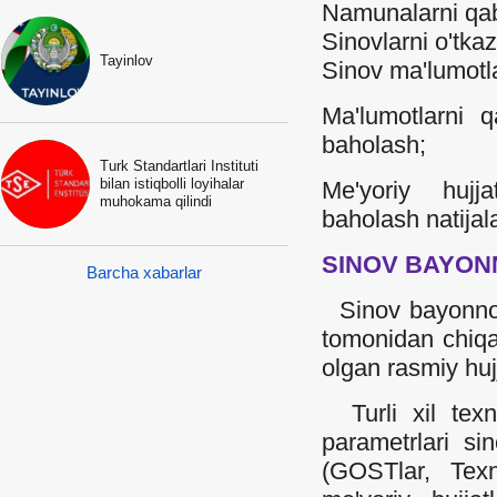
Namunalarni qabu
Sinovlarni o'tkaz
Tayinlov
Sinov ma'lumotla
Ma'lumotlarni q
baholash;
Turk Standartlari Instituti
bilan istiqbolli loyihalar
Me'yoriy hujja
muhokama qilindi
baholash natijala
SINOV BAYON
Barcha xabarlar
Sinov bayonnoma
tomonidan chiqari
olgan rasmiy huj
Turli xil texn
parametrlari si
(GOSTlar, Texn