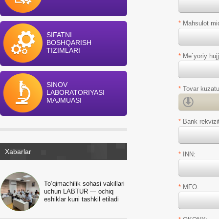
*
Mahsulot miq
SIFATNI
BOSHQARISH
TIZIMLARI
*
Me`yoriy huj
SINOV
*
Tovar kuzatuv
LABORATORIYASI
MAJMUASI
*
Bank rekvizit
Xabarlar
*
INN:
To‘qimachilik sohasi vakillari
*
MFO:
uchun LABTUR — ochiq
eshiklar kuni tashkil etiladi