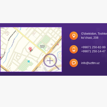
O'zbekiston, Toshk
ko’chasi, 208
+99871 250-82-99
+99871 250-14-47
info@uzttm.uz