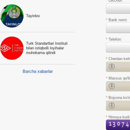
*
OKONX:
Tayinlov
*
Bank nomi:
*
Telefon:
Turk Standartlari Instituti
bilan istiqbolli loyihalar
muhokama qilindi
*
Chetdan kelti
Barcha xabarlar
*
Maxsus qo'll
*
Bojxona ko'r
*
Himoya kodi