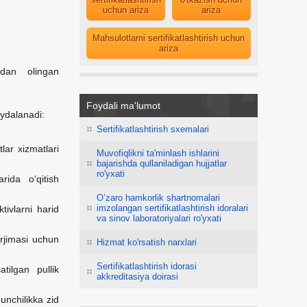
uchun ariza
ariza
Mahsulotlarni sertifikatlashtirish uchun
ariza
ardan olingan
Foydali ma'lumot
oydalanadi:
Sertifikatlashtirish sxemalari
lar xizmatlari
Muvofiqlikni ta'minlash ishlarini
bajarishda qullaniladigan hujjatlar
ro'yxati
rida o‘qitish
O’zaro hamkorlik shartnomalari
imzolangan sertifikatlashtirish idoralari
tivlarni harid
va sinov laboratoriyalari ro'yxati
arjimasi uchun
Hizmat ko'rsatish narxlari
Sertifikatlashtirish idorasi
tilgan pullik
akkreditasiya doirasi
unchilikka zid