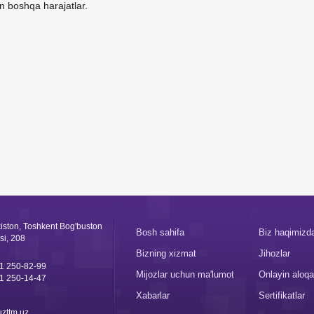
n boshqa harajatlar.
iston, Toshkent Bog'buston
Bosh sahifa
Biz haqimizd
si, 208
Bizning xizmat
Jihozlar
1 250-82-99
Mijozlar uchun ma'lumot
Onlayin aloqa
1 250-14-47
Xabarlar
Sertifikatlar
zttm.uz