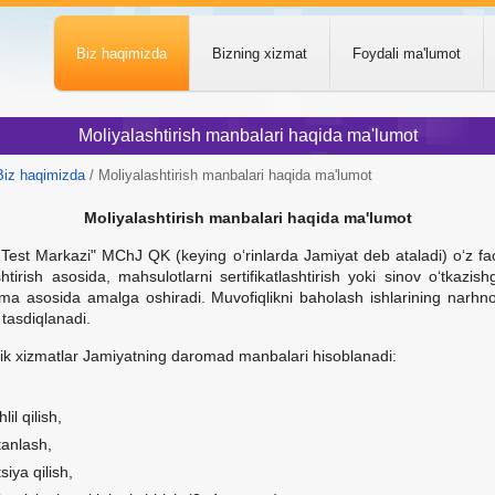
Biz haqimizda
Bizning xizmat
Foydali ma'lumot
Moliyalashtirish manbalari haqida ma'lumot
Biz haqimizda
/ Moliyalashtirish manbalari haqida ma'lumot
Moliyalashtirish manbalari haqida ma'lumot
Test Markazi" MChJ QK (keying o‘rinlarda Jamiyat deb ataladi) o‘z faoli
shtirish asosida, mahsulotlarni sertifikatlashtirish yoki sinov o‘tkazish
ma asosida amalga oshiradi. Muvofiqlikni baholash ishlarining narhn
 tasdiqlanadi.
ik xizmatlar Jamiyatning daromad manbalari hisoblanadi:
lil qilish,
anlash,
tsiya qilish,