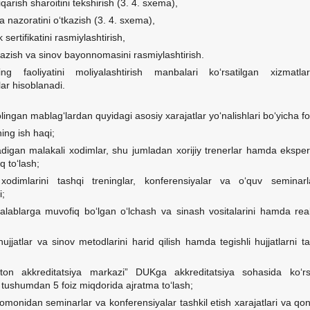
iqarish sharoitini tekshirish (3. 4. sxema),
a nazoratini o‘tkazish (3. 4. sxema),
 sertifikatini rasmiylashtirish,
kazish va sinov bayonnomasini rasmiylashtirish.
ing faoliyatini moliyalashtirish manbalari ko‘rsatilgan xizmatl
ar hisoblanadi.
lingan mablag‘lardan quyidagi asosiy xarajatlar yo‘nalishlari bo‘yicha f
ing ish haqi;
nadigan malakali xodimlar, shu jumladan xorijiy trenerlar hamda ekspert
 to‘lash;
xodimlarini tashqi treninglar, konferensiyalar va o‘quv seminarla
i;
alablarga muvofiq bo‘lgan o‘lchash va sinash vositalarini hamda reak
ujjatlar va sinov metodlarini harid qilish hamda tegishli hujjatlarni t
ston akkreditatsiya markazi” DUKga akkreditatsiya sohasida ko‘rsa
 tushumdan 5 foiz miqdorida ajratma toʻlash;
omonidan seminarlar va konferensiyalar tashkil etish xarajatlari va qon