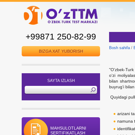
+99871 250-82-99
Bosh sahifa
/
BIZGA XAT YUBORISH
"O'zbek-Turk 
o‘zi moliyala
SAYTA IZLASH
bilan shartno
buyrug‘i bilan
Quyidagi pull
arizani tah
namuna t
MAHSULOTLARNI
identifika
SERTIFIKATLASH