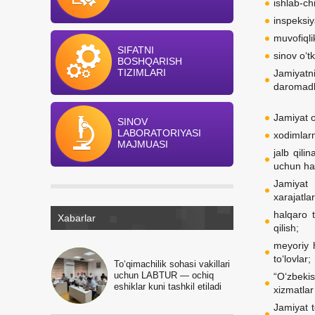
ishlab-ch
inspeksiy
muvofiqlik
SIFATNI
sinov o‘t
BOSHQARISH
TIZIMLARI
Jamiyatn
daromadl
Jamiyat o
SINOV
LABORATORIYASI
xodimlarn
MAJMUASI
jalb qili
uchun haq
Jamiyat 
xarajatlar
halqaro t
Xabarlar
qilish;
meyoriy h
to‘lovlar;
To‘qimachilik sohasi vakillari
uchun LABTUR — ochiq
“O‘zbeki
eshiklar kuni tashkil etiladi
xizmatlar
Jamiyat t