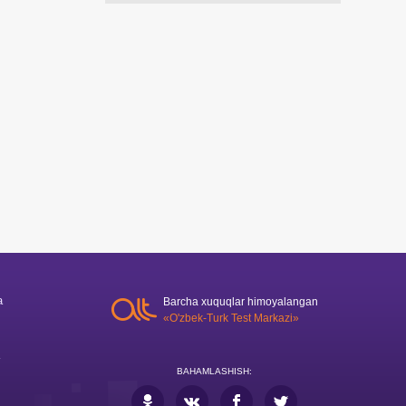
a
Barcha xuquqlar himoyalangan
«O'zbek-Turk Test Markazi»
BAHAMLASHISH: