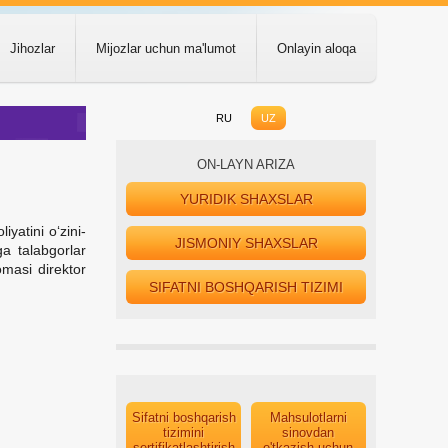
Jihozlar
Mijozlar uchun ma'lumot
Onlayin aloqa
RU
UZ
ON-LAYN ARIZA
YURIDIK SHAXSLAR
yatini o‘zini-
JISMONIY SHAXSLAR
ga talabgorlar
omasi direktor
SIFATNI BOSHQARISH TIZIMI
Sifatni boshqarish
Mahsulotlarni
tizimini
sinovdan
sertifikatlashtirish
o'tkazish uchun