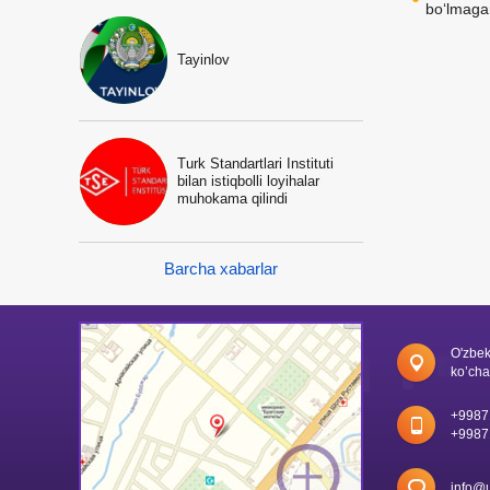
bo‘lmaga
Tayinlov
Turk Standartlari Instituti
bilan istiqbolli loyihalar
muhokama qilindi
Barcha xabarlar
O'zbek
ko’cha
+9987
+9987
info@u