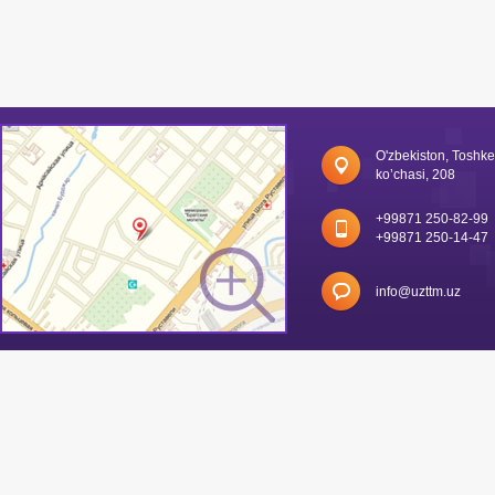
O'zbekiston, Toshk
ko’chasi, 208
+99871 250-82-99
+99871 250-14-47
info@uzttm.uz