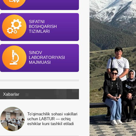
SIFATNI
BOSHQARISH
TIZIMLARI
SINOV
LABORATORIYASI
MAJMUASI
Xabarlar
To‘qimachilik sohasi vakillari
uchun LABTUR — ochiq
eshiklar kuni tashkil etiladi