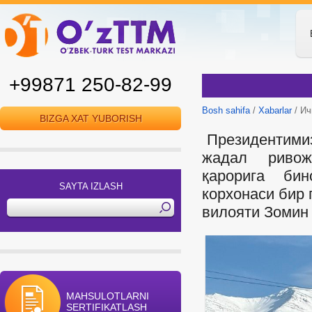
+99871 250-82-99
Bosh sahifa
/
Xabarlar
/ Ич
BIZGA XAT YUBORISH
Президентимиз
жадал ривожл
қарорига би
SAYTA IZLASH
корхонаси бир 
вилояти Зомин 
MAHSULOTLARNI
SERTIFIKATLASH