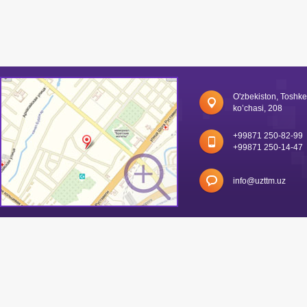
O'zbekiston, Toshk
ko’chasi, 208
+99871 250-82-99
+99871 250-14-47
info@uzttm.uz