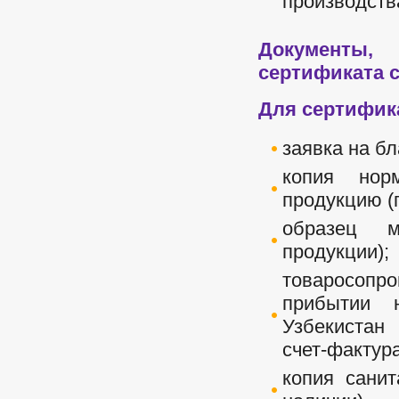
производств
Документы
сертификата с
Для сертифик
заявка на бл
копия нор
продукцию (п
образец м
продукции);
товаросопр
прибытии 
Узбекистан 
счет-фактура
копия санит