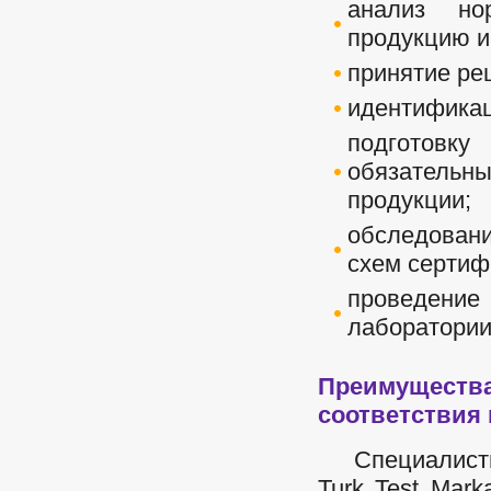
анализ но
продукцию и
принятие ре
идентификац
подготов
обязательн
продукции;
обследовани
схем серти
проведени
лаборатории
Преимущес
соответствия 
Специалисты 
Turk Test Mar