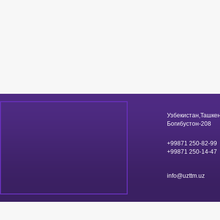
Узбекистан,Ташкен
Богибустон-208
+99871 250-82-99
+99871 250-14-47
info@uzttm.uz