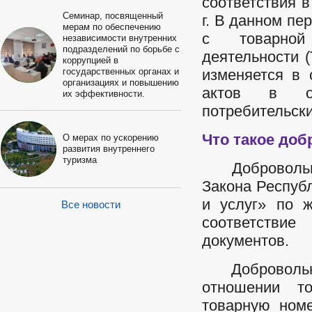
соответствия в
Семинар, посвященный
г.
В данном пер
мерам по обеспечению
с товарной 
независимости внутренних
подразделений по борьбе с
деятельности 
коррупцией в
государственных органах и
изменяется в 
организациях и повышению
актов в об
их эффективности.
потребительски
Что такое до
О мерах по ускорению
развития внутреннего
туризма
Добровольная
Закона Респуб
и услуг» по 
Все новости
соответстви
документов.
Добровольная
отношении т
товарную ном