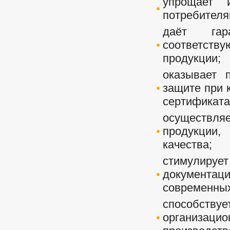
упрощает 
потребителя
даёт гар
соответств
продукции;
оказывает 
защите при 
сертификата
осуществл
продукции,
качества;
стимулируе
документац
современных
способству
организаци