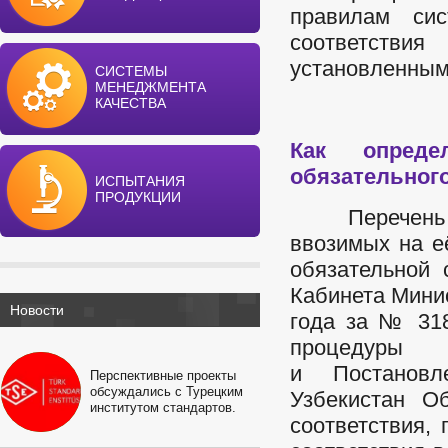
правилам си
соответств
установленным
СИСТЕМЫ
МЕНЕДЖМЕНТА
КАЧЕСТВА
Как опреде
обязательног
ИСПЫТАНИЯ
ПРОДУКЦИИ
Перечень пр
ввозимых на е
обязательной
Кабинета Минис
Новости
года за № 31
процедур
и
Постано
Перспективные проекты
обсуждались с Турецким
Узбекистан
Об
институтом стандартов.
соответствия,