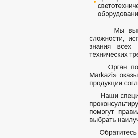
светотехн
оборудовани
Мы выполня
сложности, ис
знания всех 
технических т
Орган п
Markazi» оказ
продукции сог
Наши специал
проконсульти
помогут прав
выбрать наилу
Обратитесь в