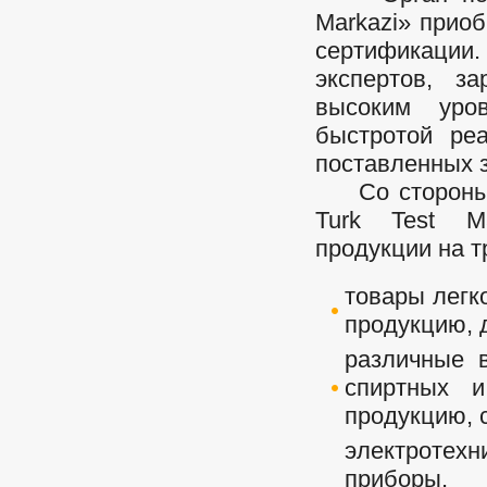
Markazi» прио
сертификации
экспертов, з
высоким уро
быстротой ре
поставленных 
Со стороны о
Turk Test Ma
продукции на 
товары легк
продукцию, 
различные 
спиртных и
продукцию, 
электроте
приборы, 