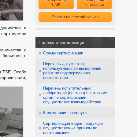
СМК
испытаний
Заявки на сертификацию
дничества в
 партнерство
Полезная информация
дничества с
Схемы сертификации
х барьеров в
Перечень документов,
используемых при выполнении
и TSE. Особо
работ по подтверждению
фровизации,
соответствия
Перечень испытательных
лабораторий (центров) с которыми
орган по сертификации
осуществляет взаимодействие
Калькуляция на услуги
Сертификация видов продукции
осуществляемые органом по
сертификации