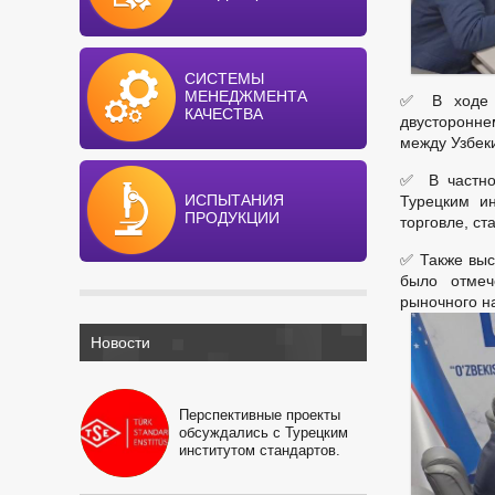
СИСТЕМЫ
МЕНЕДЖМЕНТА
✅ В ходе в
КАЧЕСТВА
двусторонне
между Узбек
✅ В частно
ИСПЫТАНИЯ
Турецким ин
ПРОДУКЦИИ
торговле, ст
✅ Также выс
было отмеч
рыночного н
Новости
Перспективные проекты
обсуждались с Турецким
институтом стандартов.