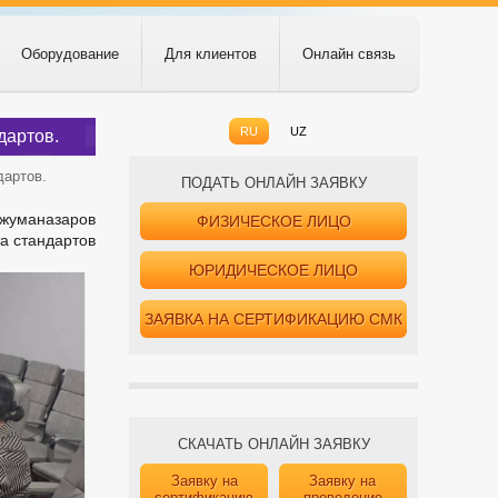
Оборудование
Для клиентов
Онлайн связь
RU
UZ
дартов.
дартов.
ПОДАТЬ ОНЛАЙН ЗАЯВКУ
Джуманазаров
ФИЗИЧЕСКОЕ ЛИЦО
а стандартов
ЮРИДИЧЕСКОЕ ЛИЦО
ЗАЯВКА НА СЕРТИФИКАЦИЮ СМК
СКАЧАТЬ ОНЛАЙН ЗАЯВКУ
Заявку на
Заявку на
сертификацию
проведение