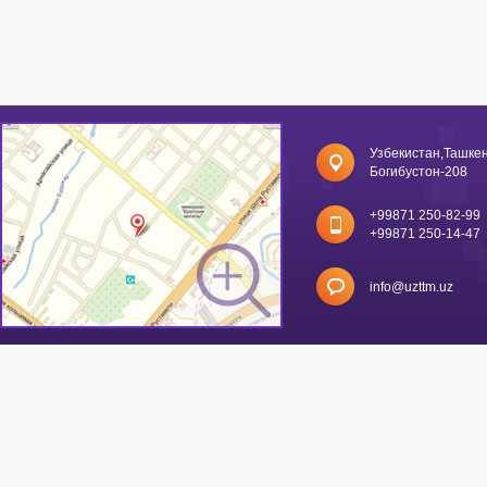
Узбекистан,Ташкен
Богибустон-208
+99871 250-82-99
+99871 250-14-47
info@uzttm.uz