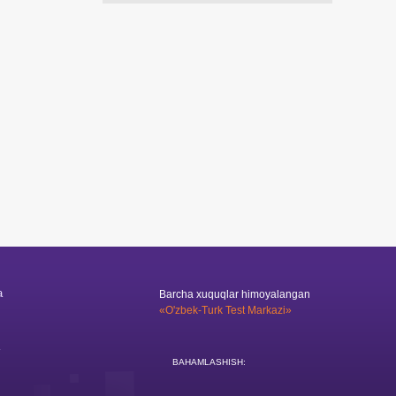
a
Barcha xuquqlar himoyalangan
«O'zbek-Turk Test Markazi»
BAHAMLASHISH: