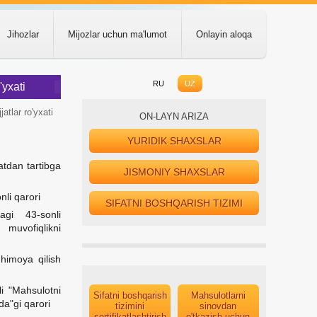
Jihozlar
Mijozlar uchun ma'lumot
Onlayin aloqa
RU
UZ
'yxati
atlar ro'yxati
ON-LAYN ARIZA
YURIDIK SHAXSLAR
atdan tartibga
JISMONIY SHAXSLAR
li qarori
SIFATNI BOSHQARISH TIZIMI
agi 43-sonli
 muvofiqlikni
 himoya qilish
i "Mahsulotni
Sifatni boshqarish
Mahsulotlarni
ida"gi qarori
tizimini
sinovdan
sertifikatlashtirish
o'tkazish uchun