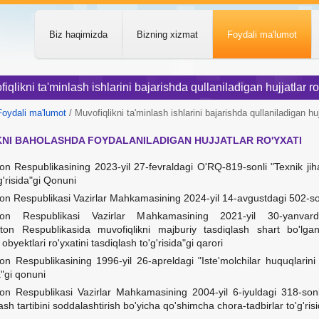
Biz haqimizda
Bizning xizmat
Foydali ma'lumot
iqlikni ta'minlash ishlarini bajarishda qullaniladigan hujjatlar ro
Foydali ma'lumot
/ Muvofiqlikni ta'minlash ishlarini bajarishda qullaniladigan hujj
KNI BAHOLASHDA FOYDALANILADIGAN HUJJATLAR RO'YXATI
on Respublikasining 2023-yil 27-fevraldagi O'RQ-819-sonli "Texnik jih
'g'risida"gi Qonuni
on Respublikasi Vazirlar Mahkamasining 2024-yil 14-avgustdagi 502-son
ston Respublikasi Vazirlar Mahkamasining 2021-yil 30-yanvard
ston Respublikasida muvofiqlikni majburiy tasdiqlash shart bo'lgan
obyektlari ro'yxatini tasdiqlash to'g'risida"gi qarori
on Respublikasining 1996-yil 26-apreldagi "Iste'molchilar huquqlarini
a"gi qonuni
ton Respublikasi Vazirlar Mahkamasining 2004-yil 6-iyuldagi 318-sonl
lash tartibini soddalashtirish bo'yicha qo'shimcha chora-tadbirlar to'g'ris