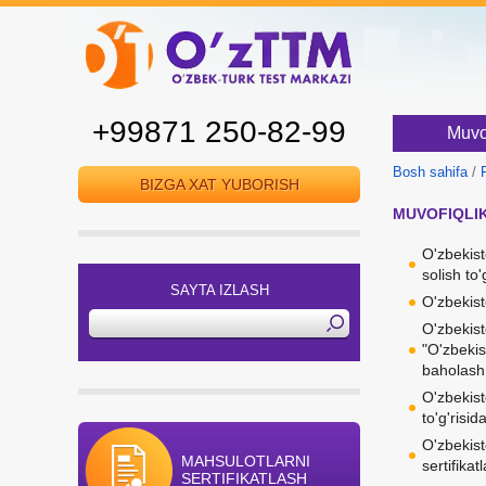
+99871 250-82-99
Muvof
Bosh sahifa
/
BIZGA XAT YUBORISH
MUVOFIQLI
O'zbekist
solish to
SAYTA IZLASH
O'zbekist
O'zbeki
"O'zbeki
baholash 
O'zbekist
to'g'risid
O'zbekis
MAHSULOTLARNI
sertifikat
SERTIFIKATLASH