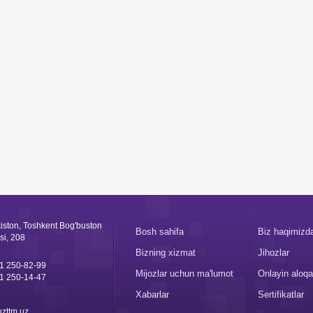
iston, Toshkent Bog'buston
Bosh sahifa
Biz haqimizd
si, 208
Bizning xizmat
Jihozlar
1 250-82-99
Mijozlar uchun ma'lumot
Onlayin aloqa
1 250-14-47
Xabarlar
Sertifikatlar
zttm.uz