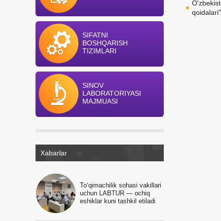
O'zbekis
qoidalari
SIFATNI
BOSHQARISH
TIZIMLARI
SINOV
LABORATORIYASI
MAJMUASI
Xabarlar
To‘qimachilik sohasi vakillari
uchun LABTUR — ochiq
eshiklar kuni tashkil etiladi