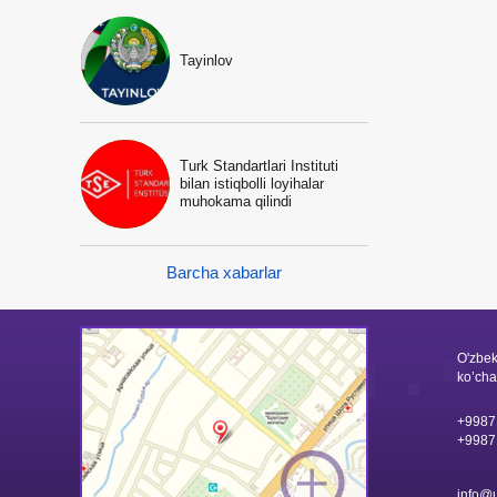
Tayinlov
Turk Standartlari Instituti
bilan istiqbolli loyihalar
muhokama qilindi
Barcha xabarlar
O'zbek
ko’cha
+9987
+9987
info@u