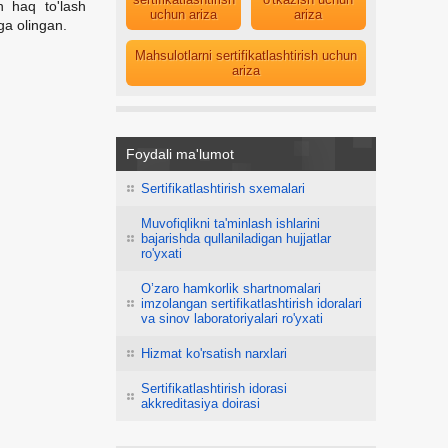
un haq to'lash
uchun ariza
ariza
ga olingan.
Mahsulotlarni sertifikatlashtirish uchun
ariza
Foydali ma'lumot
Sertifikatlashtirish sxemalari
Muvofiqlikni ta'minlash ishlarini
bajarishda qullaniladigan hujjatlar
ro'yxati
O’zaro hamkorlik shartnomalari
imzolangan sertifikatlashtirish idoralari
va sinov laboratoriyalari ro'yxati
Hizmat ko'rsatish narxlari
Sertifikatlashtirish idorasi
akkreditasiya doirasi