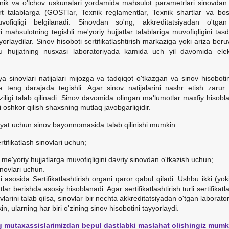
nik va o'lchov uskunalari yordamida mahsulot parametrlari sinovdan 
rt talablarga (GOSTlar, Texnik reglamentlar, Texnik shartlar va bo
uvofiqligi belgilanadi. Sinovdan so'ng, akkreditatsiyadan o'tgan
i mahsulotning tegishli me'yoriy hujjatlar talablariga muvofiqligini tasd
yorlaydilar. Sinov hisoboti sertifikatlashtirish markaziga yoki ariza be
bu hujjatning nusxasi laboratoriyada kamida uch yil davomida ele
sinovlari natijalari mijozga va tadqiqot o'tkazgan va sinov hisoboti
a teng darajada tegishli. Agar sinov natijalarini nashr etish zarur 
iligi talab qilinadi. Sinov davomida olingan ma'lumotlar maxfiy hisobl
i oshkor qilish shaxsning mutlaq javobgarligidir.
iyat uchun sinov bayonnomasida talab qilinishi mumkin:
tifikatlash sinovlari uchun;
me'yoriy hujjatlarga muvofiqligini davriy sinovdan o'tkazish uchun;
inovlari uchun.
i asosida Sertifikatlashtirish organi qaror qabul qiladi. Ushbu ikki (yok
katlar berishda asosiy hisoblanadi. Agar sertifikatlashtirish turli sertifikat
ovlarini talab qilsa, sinovlar bir nechta akkreditatsiyadan o'tgan laborato
in, ularning har biri o'zining sinov hisobotini tayyorlaydi.
g mutaxassislarimizdan bepul dastlabki maslahat olishingiz mumk