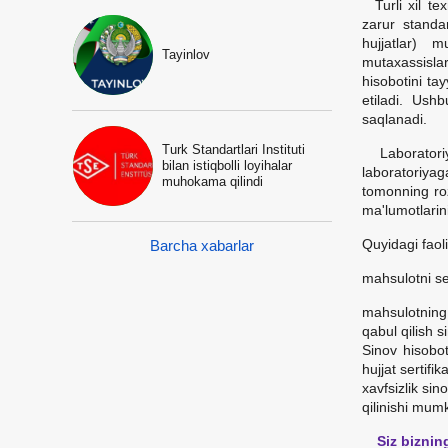
Turli xil tex
zarur standa
hujjatlar) m
Tayinlov
mutaxassislar
hisobotini tay
etiladi. Ush
saqlanadi.
Turk Standartlari Instituti
Laboratoriya 
bilan istiqbolli loyihalar
laboratoriyag
muhokama qilindi
tomonning roz
ma'lumotlarin
Quyidagi faol
Barcha xabarlar
mahsulotni ser
mahsulotning 
qabul qilish s
Sinov hisobot
hujjat sertifi
xavfsizlik sin
qilinishi mumk
Siz biznin