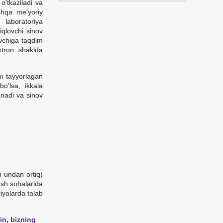
o'tkaziladi va
shqa me'yoriy
 laboratoriya
iqlovchi sinov
ruvchiga taqdim
ktron shaklda
ni tayyorlagan
bo'lsa, ikkala
anadi va sinov
i undan ortiq)
lash sohalarida
riyalarda talab
in, bizning