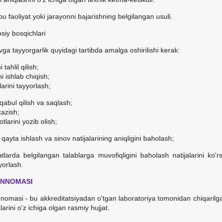
u faoliyat yoki jarayonni bajarishning belgilangan usuli.
siy bosqichlari
vga tayyorgarlik quyidagi tartibda amalga oshirilishi kerak:
 tahlil qilish;
i ishlab chiqish;
arini tayyorlash;
abul qilish va saqlash;
kazish;
larini yozib olish;
qayta ishlash va sinov natijalarining aniqligini baholash;
atlarda belgilangan talablarga muvofiqligini baholash natijalarini ko'r
yorlash.
ONNOMASI
masi - bu akkreditatsiyadan o'tgan laboratoriya tomonidan chiqarilga
alarini o'z ichiga olgan rasmiy hujjat.