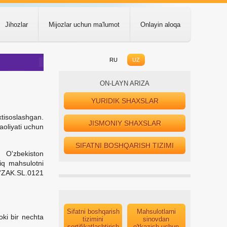
Jihozlar
Mijozlar uchun ma'lumot
Onlayin aloqa
RU
UZ
ON-LAYN ARIZA
YURIDIK SHAXSLAR
tisoslashgan.
JISMONIY SHAXSLAR
aoliyati uchun
SIFATNI BOSHQARISH TIZIMI
 O'zbekiston
fiq mahsulotni
O'ZAK.SL.0121
Sifatni boshqarish
Mahsulotlarni
oki bir nechta
tizimini
sinovdan
sertifikatlashtirish
o'tkazish uchun