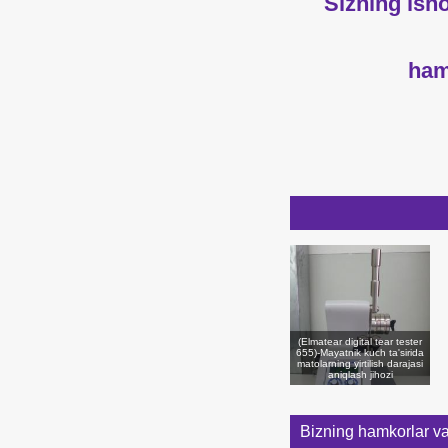
Sizning ish
ham
(Elmatear digital tear tester
655)-Mayatnik kuch ta'sirida
matolarning yirtilish darajasi
aniqlash jihozi
Bizning hamkorlar va