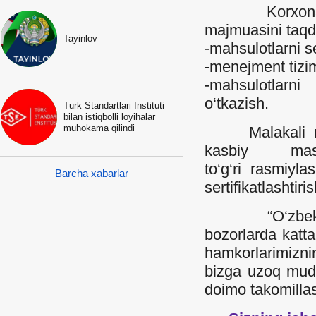
Korxonamiz q
majmuasini taqd
Tayinlov
-mahsulotlarni ser
-menejment tiziml
-mahsulotlarni
o‘tkazish.
Turk Standartlari Instituti
bilan istiqbolli loyihalar
muhokama qilindi
Malakali mutax
kasbiy masl
to‘g‘ri rasmiyl
Barcha xabarlar
sertifikatlashti
“O‘zbek-Turk
bozorlarda katta
hamkorlarimizni
bizga uzoq mudda
doimo takomillas