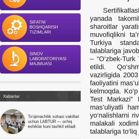
Sertifikatlasht
yanada takomill
SIFATNI
sharoitlar yara
BOSHQARISH
TIZIMLARI
muvofiqlikni ta
Turkiya stand
talablariga javo
SINOV
– “O‘zbek-Turk 
LABORATORIYASI
MAJMUASI
etildi. Qo‘shm
vazirligida 2003
faoliyatini mas’
kelmoqda. Ko‘p 
Xabarlar
Test Markazi” 
mas’uliyatli h
yo‘nalishlarni r
To‘qimachilik sohasi vakillari
uchun LABTUR — ochiq
malakali xodim
eshiklar kuni tashkil etiladi
talablariga to‘li