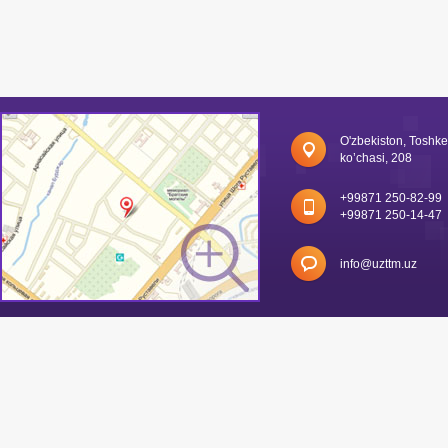
O'zbekiston, Toshk
ko’chasi, 208
+99871 250-82-99
+99871 250-14-47
info@uzttm.uz