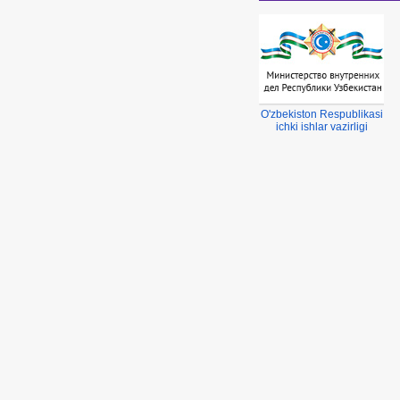
ter Regelarmaturen
TDS Tekneciler
O'zbekiston Respublikasi
ichki ishlar vazirligi